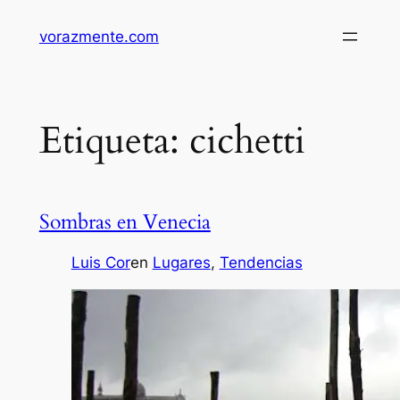
Saltar
vorazmente.com
al
contenido
Etiqueta:
cichetti
Sombras en Venecia
Luis Cor
en
Lugares
, 
Tendencias