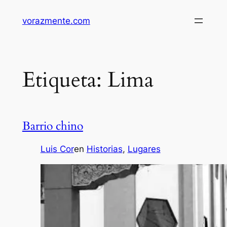
Saltar
vorazmente.com
al
contenido
Etiqueta:
Lima
Barrio chino
Luis Cor
en
Historias
, 
Lugares